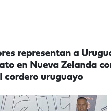
ores representan a Urugu
to en Nueva Zelanda con
l cordero uruguayo