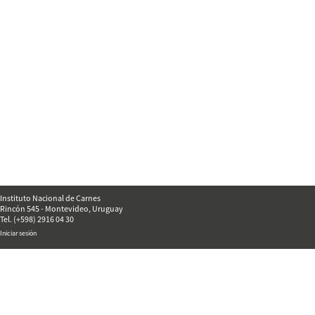
Instituto Nacional de Carnes
Rincón 545 - Montevideo, Uruguay
Tel. (+598) 2916 04 30
Iniciar sesión