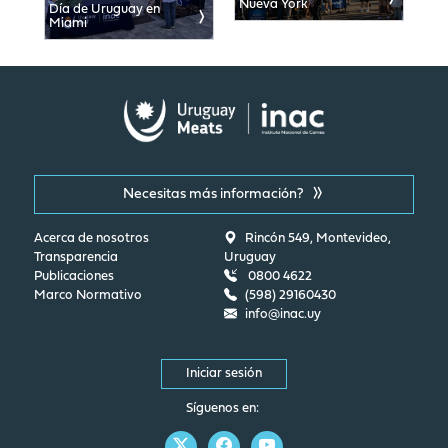
Nueva York
de Estados Un
 de Uruguay en
ami
Necesitas más información?
Acerca de nosotros
Rincón 549, Montevideo,
Transparencia
Uruguay
Publicaciones
0800 4622
Marco Normativo
(598) 29160430
info@inac.uy
Iniciar sesión
Síguenos en: