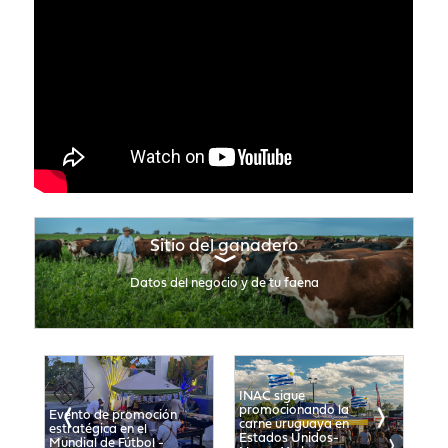
Sitio del ganadero
Datos del negocio y de tu faena
INAC sigue
promocionando la
Presencia de c
nto de promoción
carne uruguaya en
uruguaya en p
ratégica en el
Estados Unidos-
venta y gastr
dial de Fútbol -