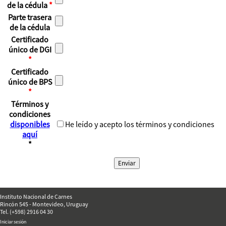
de la cédula
*
Parte trasera
de la cédula
Certificado
único de DGI
*
Certificado
único de BPS
*
Términos y
condiciones
disponibles
He leído y acepto los términos y condiciones
aquí
*
Instituto Nacional de Carnes
Rincón 545 - Montevideo, Uruguay
Tel. (+598) 2916 04 30
Iniciar sesión