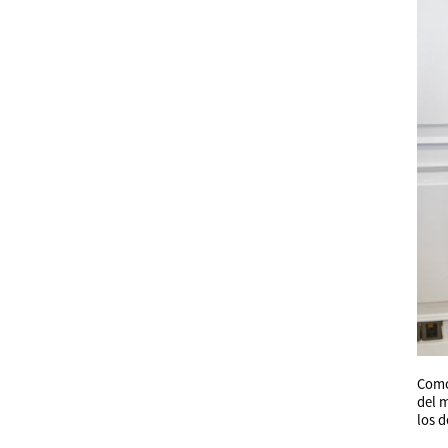
Como 
del 
los d