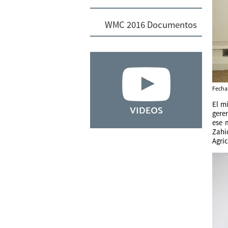
WMC 2016 Documentos
Fecha
El m
geren
ese 
Zahi
Agri