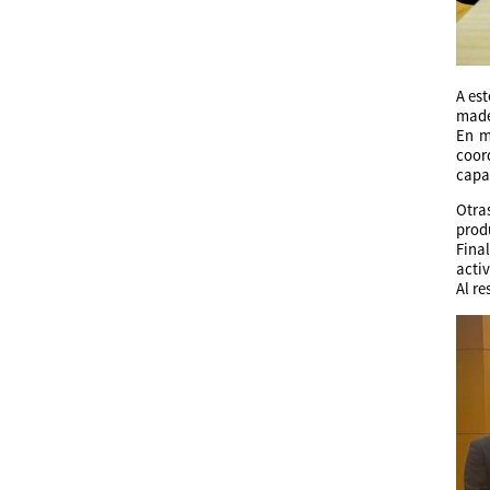
A est
mader
En m
coor
capa
Otras
prod
Fina
acti
Al re