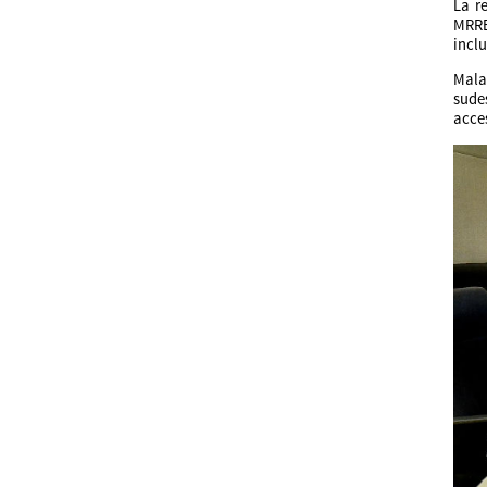
La r
MRRE
incl
Mala
sude
acce