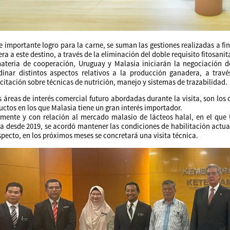
e importante logro para la carne, se suman las gestiones realizadas a fi
a a este destino, a través de la eliminación del doble requisito fitosanit
ateria de cooperación, Uruguay y Malasia iniciarán la negociació
dinar distintos aspectos relativos a la producción ganadera, a travé
citación sobre técnicas de nutrición, manejo y sistemas de trazabilidad.
 áreas de interés comercial futuro abordadas durante la visita, son los c
uctos en los que Malasia tiene un gran interés importador.
lmente y con relación al mercado malasio de lácteos halal, en el que
va desde 2019, se acordó mantener las condiciones de habilitación actual
specto, en los próximos meses se concretará una visita técnica.