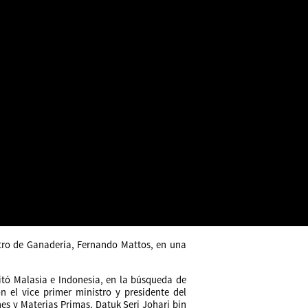
stro de Ganadería, Fernando Mattos, en una
sitó Malasia e Indonesia, en la búsqueda de
 el vice primer ministro y presidente del
es y Materias Primas, Datuk Seri Johari bin