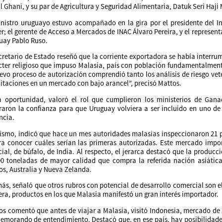
l Ghani, y su par de Agricultura y Seguridad Alimentaria, Datuk Seri Ha
inistro uruguayo estuvo acompañado en la gira por el presidente del In
r; el gerente de Acceso a Mercados de INAC Álvaro Pereira, y el represen
uay Pablo Ruso.
ecretario de Estado reseñó que la corriente exportadora se había interru
cter religioso que impuso Malasia, país con población fundamentalmen
evo proceso de autorización comprendió tanto los análisis de riesgo vete
litaciones en un mercado con bajo arancel”, precisó Mattos.
a oportunidad, valoró el rol que cumplieron los ministerios de Ganad
raron la confianza para que Uruguay volviera a ser incluido en uno de 
ncia.
ismo, indicó que hace un mes autoridades malasias inspeccionaron 21 pl
ra conocer cuáles serían las primeras autorizadas. Este mercado impo
ial, de búfalo, de India. Al respecto, el jerarca destacó que la producc
00 toneladas de mayor calidad que compra la referida nación asiátic
os, Australia y Nueva Zelanda.
s, señaló que otros rubros con potencial de desarrollo comercial son el ma
ra, productos en los que Malasia manifestó un gran interés importador.
os comentó que antes de viajar a Malasia, visitó Indonesia, mercado de 
emorando de entendimiento. Destacó que, en ese país, hay posibilidades