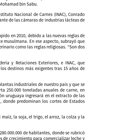
ji Mohamad bin Sabu.
stituto Nacional de Carnes (INAC), Conrado
tante de las cámaras de industrias lácteas de
mpido en 2010, debido a las nuevas reglas de
te musulmana. En ese aspecto, subrayó que
rinario como las reglas religiosas. “Son dos
ería y Relaciones Exteriores, e INAC, que
los destinos más exigentes tras 15 años de
antas industriales de nuestro país y que se
rta 250.000 toneladas anuales de carne, en
ión uruguaya ingresará en el extracto de las
a, donde predominan los cortes de Estados
íz, la soja, el trigo, el arroz, la colza y la
280.000.000 de habitantes, donde se rubricó
 de crecimiento para comercializar leche y