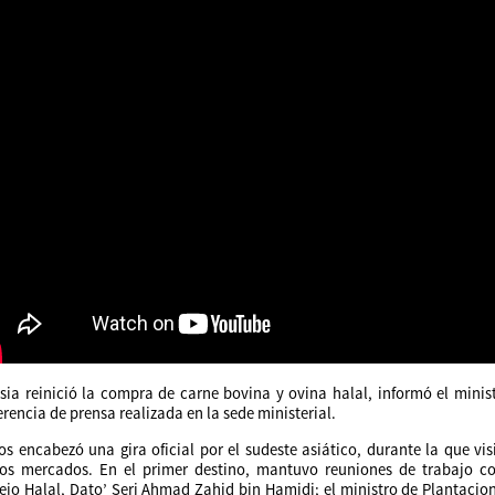
sia reinició la compra de carne bovina y ovina halal, informó el mini
rencia de prensa realizada en la sede ministerial.
os encabezó una gira oficial por el sudeste asiático, durante la que vi
os mercados. En el primer destino, mantuvo reuniones de trabajo con
ejo Halal, Dato’ Seri Ahmad Zahid bin Hamidi; el ministro de Plantacion