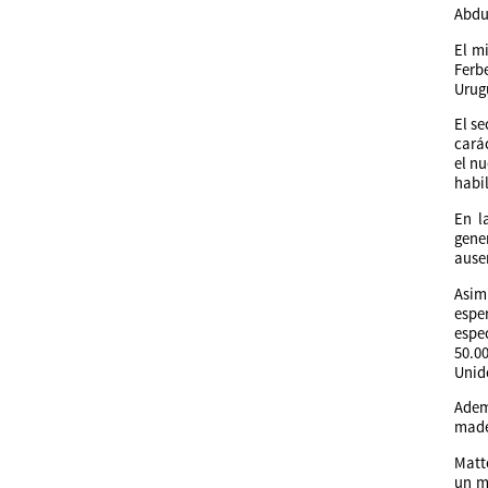
Abdu
El m
Ferbe
Urug
El s
cará
el nu
habi
En l
gene
ause
Asim
espe
espec
50.0
Unid
Ademá
made
Matt
un m