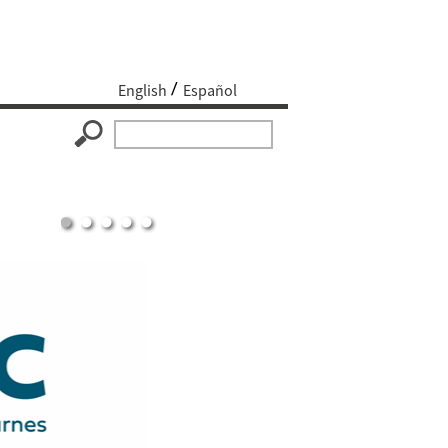
English
Español
1
2
3
4
5