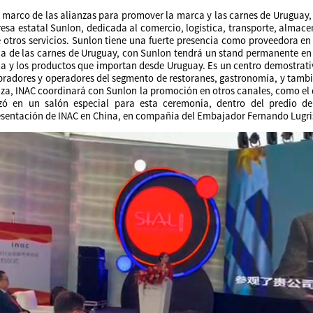
l marco de las alianzas para promover la marca y las carnes de Uruguay,
esa estatal Sunlon, dedicada al comercio, logística, transporte, almacen
e otros servicios. Sunlon tiene una fuerte presencia como proveedora en 
a de las carnes de Uruguay, con Sunlon tendrá un stand permanente en J
a y los productos que importan desde Uruguay. Es un centro demostrativ
radores y operadores del segmento de restoranes, gastronomía, y tambié
nza, INAC coordinará con Sunlon la promoción en otros canales, como el d
izó en un salón especial para esta ceremonia, dentro del predio de
esentación de INAC en China, en compañía del Embajador Fernando Lugr