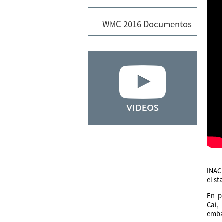
WMC 2016 Documentos
INAC 
el s
En p
Cai,
emba