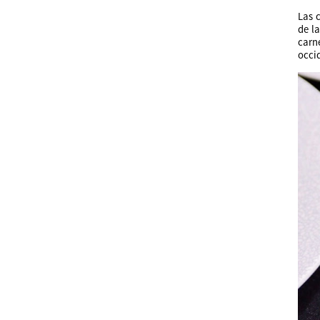
Las 
de l
carn
occid