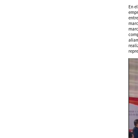
En e
empr
entr
marc
marc
comp
alia
real
repr