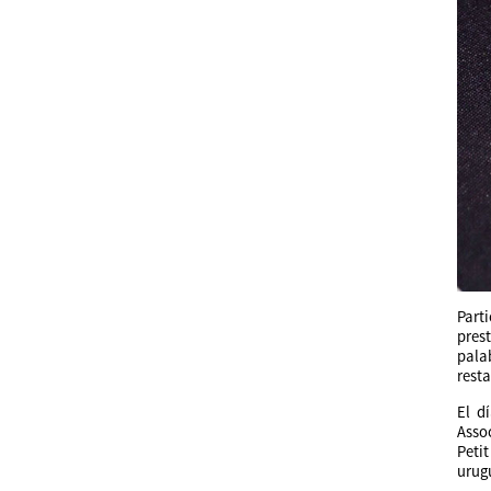
Part
pres
pala
rest
El d
Asso
Peti
urug