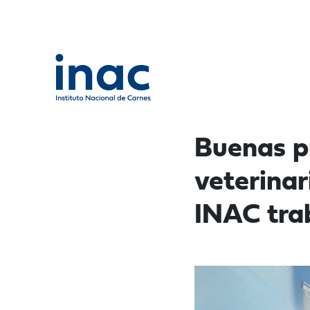
Buenas p
veterina
INAC tra