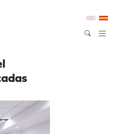
l
cadas