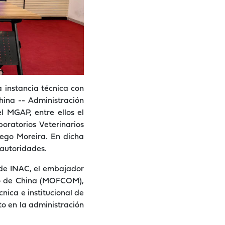
a instancia técnica con
hina -- Administración
 MGAP, entre ellos el
boratorios Veterinarios
iego Moreira. En dicha
 autoridades.
n de INAC, el embajador
io de China (MOFCOM),
nica e institucional de
to en la administración