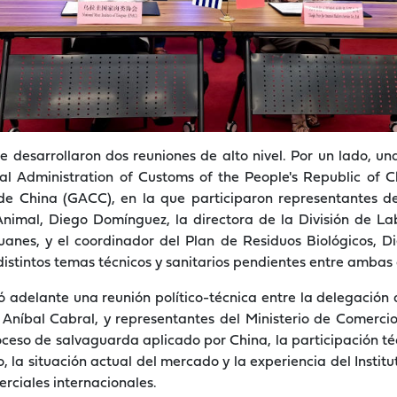
e desarrollaron dos reuniones de alto nivel. Por un lado, un
l Administration of Customs of the People's Republic of C
e China (GACC), en la que participaron representantes del
Animal, Diego Domínguez, la directora de la División de La
uanes, y el coordinador del Plan de Residuos Biológicos, D
istintos temas técnicos y sanitarios pendientes entre ambas
ó adelante una reunión político-técnica entre la delegació
 Aníbal Cabral, y representantes del Ministerio de Comerc
ceso de salvaguarda aplicado por China, la participación téc
 la situación actual del mercado y la experiencia del Institu
rciales internacionales.