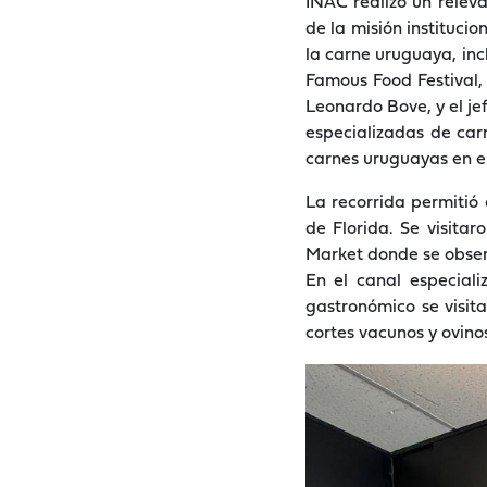
INAC realizó un relev
de la misión instituci
la carne uruguaya, inc
Famous Food Festival,
Leonardo Bove, y el je
especializadas de carn
carnes uruguayas en e
La recorrida permitió 
de Florida. Se visit
Market donde se obser
En el canal especial
gastronómico se visit
cortes vacunos y ovino