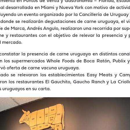
amiento en Puntos de Venta y Gastronomía – Florida, Estad
onal desarrollada en Miami y Nueva York con motivo de acti
luyendo un evento organizado por la Cancillería de Uruguay y
 donde se realizarán degustaciones de carne uruguaya, el v
fe de Marca, Andrés Angulo, realizaron una recorrida por s
e y restaurantes con el objetivo de relevar la presencia y
l mercado.
constatar la presencia de carne uruguaya en distintos cana
aron los supermercados Whole Foods de Boca Ratón, Publix 
vó oferta de carne vacuna uruguaya.
izado se relevaron los establecimientos Easy Meats y Cam
aron los restaurantes El Gauchito, Gaucho Ranch y La Crioll
s uruguayos en su carta.