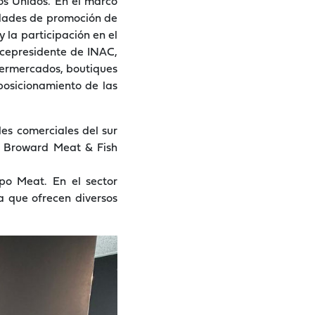
os Unidos. En el marco
vidades de promoción de
 la participación en el
icepresidente de INAC,
upermercados, boutiques
 posicionamiento de las
les comerciales del sur
y Broward Meat & Fish
po Meat. En el sector
a que ofrecen diversos