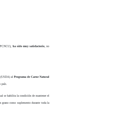
y (PCNCU),
ha sido muy satisfactorio
, no
os (USDA) al
Programa de Carne Natural
 país.
al se habilita la condición de mantener el
in grano como suplemento durante toda la