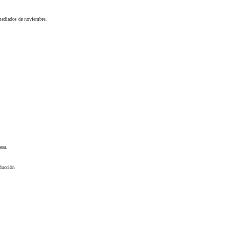
a mediados de noviembre.
esa.
oducción