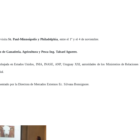
 visita
St. Paul-Minneápolis y Philadelphia
, entre el 1º y el 4 de noviembre.
o de Ganadería, Agricultura y Pesca Ing. Tabaré Aguerre.
Embajada en Estados Unidos, INIA, INASE, ANP, Uruguay XXI, autoridades de los Ministerios de Relaciones Ex
ial.
resentado por la Directora de Mercados Externos Ec. Silvana Bonsignore.