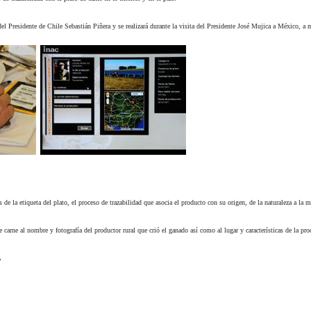
 del Presidente de Chile Sebastián Piñera y se realizará durante la visita del Presidente José Mujica a México, 
e la etiqueta del plato, el proceso de trazabilidad que asocia el producto con su origen, de la naturaleza a la m
e carne al nombre y fotografía del productor rural que crió el ganado así como al lugar y características de la pr
.