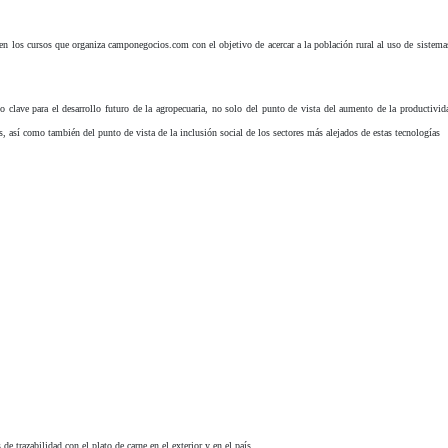
 en los cursos que organiza camponegocios.com con el objetivo de acercar a la población rural al uso de siste
 clave para el desarrollo futuro de la agropecuaria, no solo del punto de vista del aumento de la productivid
s, así como también del punto de vista de la inclusión social de los sectores más alejados de estas tecnologías
 trazabilidad con el plato de carne en el exterior y en el país.