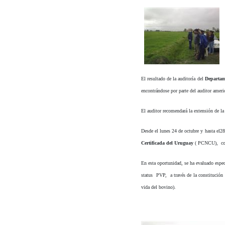
El resultado de la auditoría del
Departam
encontrándose por parte del auditor ame
El auditor recomendará la extensión de l
Desde el lunes 24 de octubre y hasta el2
Certificada del Uruguay
( PCNCU), con 
En esta oportunidad, se ha evaluado espec
status PVP, a través de la constitución
vida del bovino).