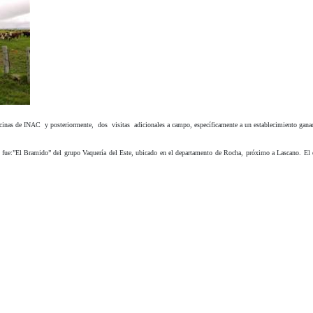
icinas de INAC y posteriormente, dos visitas adicionales a campo, específicamente a un establecimiento ganad
o fue:”El Bramido” del grupo Vaquería del Este, ubicado en el departamento de Rocha, próximo a Lascano. El e