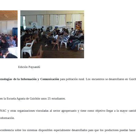
hón Edición Paysandú
ecnologías de la Información y Comunicación
para población rural. Los encuentros se desarrollaron en Guic
 en la Escuela Agraria de Guichón unos 25 estudiantes.
INAC y otras organizaciones vinculadas al sector agropecuario y tiene como objetivo llegar a la mayor canti
 información.
onferencia sobre los sistemas disponibles especialmente desarrollados para que los productores puedan hacer