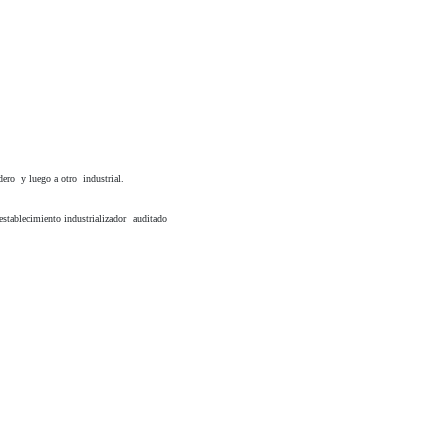
ero y luego a otro industrial.
stablecimiento industrializador auditado