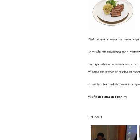
INAC integra la delegación uruguaya que
La misión está encabezada por el
Ministr
Participan además representantes de la 
así como una nutrida delegación empresar
El Instituto Nacional de Carnes está rep
Misión de Corea en Uruguay.
01/11/2011