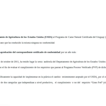
ento de Agricultura de los Estados Unidos (USDA)
al Programa de Carne Natural Certificada del Urugua
ricano que ha conducido la misma ninguna no conformidad.
a
aprobación del correspondiente certificado de conformidad
por un año más.
8 de octubre de 2011, ha tenido lugar la sexta auditoría del Departamento de Agricultura de los Estados Unid
el fin de evaluar el cumplimiento de los requisitos que pautan al Programa Proceso Verificado (PVP) de dicho
íficamente la capacidad de implementar en la práctica el cambio recientemente aceptado por el USDA, por el cu
 de dos categorías que independizan a nivel productivo, el cumplimiento o no del requisito “Grass Fed” (s