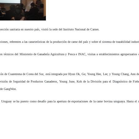
ección sanitaria en nuestro país, visitó la sede del Instituto Nacional de Carnes.
ones, referentes a las características de la producción de carne del país y sobre el sistema de trazabilidad indust
n técnicos del Ministerio de Ganadería Agricultura y Pesca e INAC, visitas a establecimientos agropecuarios en
ación de Cuarentena de Corea del Sur, está integrada por Hyun Ok, Gu; Young Hee, Lee; y Young Chang, Ann de
sión de Seguridad de Productos Ganaderos, Young June, Koh de la División para el Diagnóstico de Fiebre
d de GangWon.
Uruguay se ha puesto como desafío para la apertura de exportaciones de la carne bovina uruguaya. Hasta e