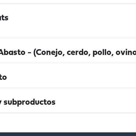
ts
basto - (Conejo, cerdo, pollo, ovino
to
y subproductos