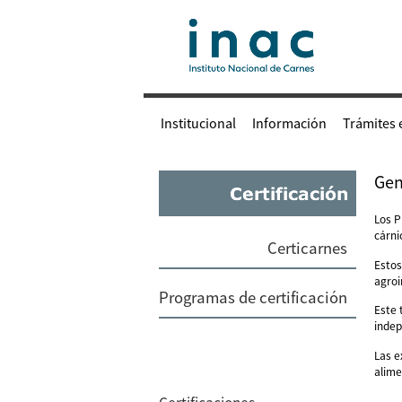
Institucional
Información
Trámites 
Gen
Los P
cárni
Certicarnes
Estos
agroi
Programas de certificación
Este 
indep
Las e
alime