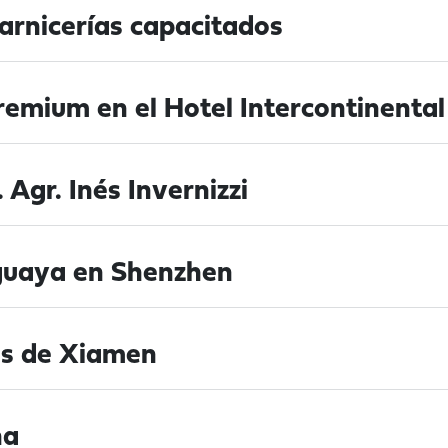
carnicerías capacitados
remium en el Hotel Intercontinenta
Agr. Inés Invernizzi
uguaya en Shenzhen
es de Xiamen
na